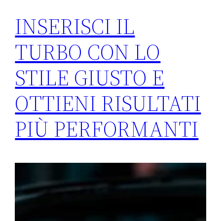
INSERISCI IL
TURBO CON LO
STILE GIUSTO E
OTTIENI RISULTATI
PIÙ PERFORMANTI